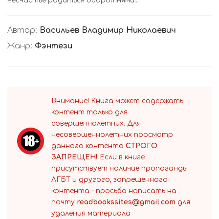
несчастье родиться оборотнями...
Автор:
Васильев Владимир Николаевич
Жанр:
Фэнтези
Внимание! Книга может содержать
контент только для
совершеннолетних. Для
несовершеннолетних просмотр
данного контента
СТРОГО
ЗАПРЕЩЕН!
Если в книге
присутствует наличие пропаганды
ЛГБТ и другого, запрещенного
контента - просьба написать на
почту
readbookssites@gmail.com
для
удаления материала