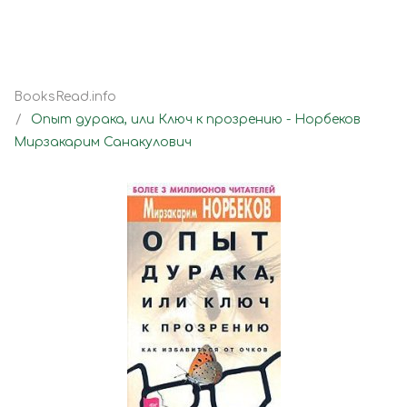
BooksRead.info
Опыт дурака, или Ключ к прозрению - Норбеков
Мирзакарим Санакулович