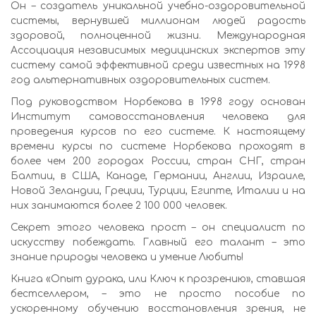
Он – создатель уникальной учебно-оздоровительной
системы, вернувшей миллионам людей радость
здоровой, полноценной жизни. Международная
Ассоциация независимых медицинских экспертов эту
систему самой эффективной среди известных на 1998
год альтернативных оздоровительных систем.
Под руководством Норбекова в 1998 году основан
Институт самовосстановления человека для
проведения курсов по его системе. К настоящему
времени курсы по системе Норбекова проходят в
более чем 200 городах России, стран СНГ, стран
Балтии, в США, Канаде, Германии, Англии, Израиле,
Новой Зеландии, Греции, Турции, Египте, Италии и на
них занимаются более 2 100 000 человек.
Секрет этого человека прост – он специалист по
искусству побеждать. Главный его талант – это
знание природы человека и умение Любить!
Книга «Опыт дурака, или Ключ к прозрению», ставшая
бестселлером, – это не просто пособие по
ускоренному обучению восстановления зрения, не