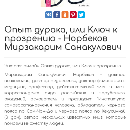
Опыт дурака, или Ключ к
прозрению - Норбеков
Мирзакарим Санакулович
Читать онлайн Опыт дурака, или Ключ к прозрению
Мирзакарим Санакулович Норбеков – доктор
психологии, доктор педагогики, доктор философии в
медицине, профессор, действительный член и член-
корреспондент ряда российских и зарубежных
академий, основатель и президент "Института
самовосстановления человека, обладатель черного
пояса по Сам-Чон-До и черного пояса по Кёкуcинкай
(3 дан), автор нескольких известных книг, которые
помогли множеству людей.