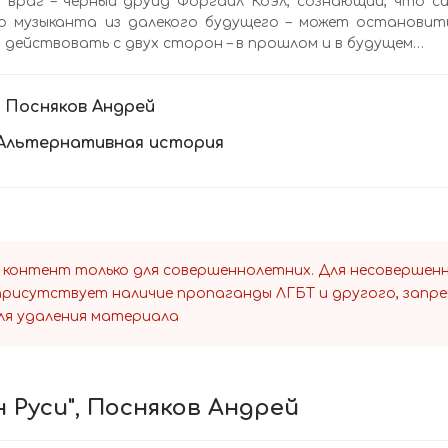
 враг – черный друид Форгайл Коэл, сознающий, что с
го музыканта из далекого будущего – может остановит
действовать с двух сторон – в прошлом и в будущем…
:
Посняков Андрей
Альтернативная история
 контент только для совершеннолетних. Для несоверше
 присутствует наличие пропаганды ЛГБТ и другого, запр
ля удаления материала
 Руси", Посняков Андрей