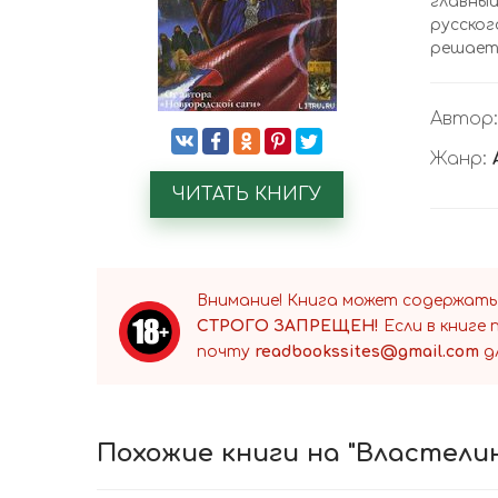
главный
русско
решает 
Автор
Жанр:
ЧИТАТЬ КНИГУ
Внимание! Книга может содержать
СТРОГО ЗАПРЕЩЕН!
Если в книге
почту
readbookssites@gmail.com
д
Похожие книги на "Властелин