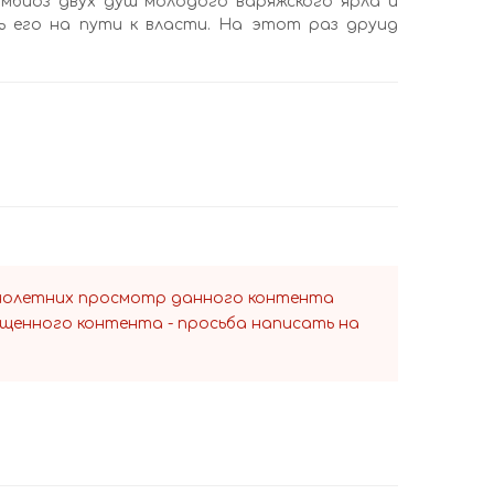
имбиоз двух душ молодого варяжского ярла и
ь его на пути к власти. На этот раз друид
ннолетних просмотр данного контента
ещенного контента - просьба написать на