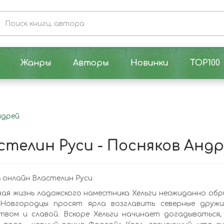
Жанры
Авторы
Новинки
TOP100
ндрей
стелин Руси - Посняков Анд
 онлайн Властелин Руси
ая жизнь ладожского наместника Хельги неожиданно обр
 Новгородцы просят ярла возглавить северные друж
твом и славой. Вскоре Хельги начинает догадываться