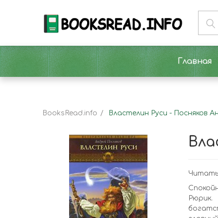
Главная
BooksRead.info
Властелин Руси - Посняков А
Вла
Читать
Спокойн
Рюрик.
богатс