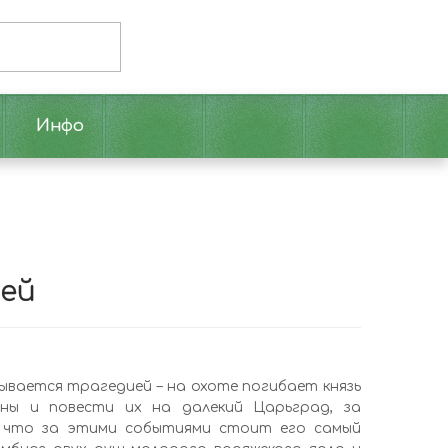
Инфо
рей
ывается трагедией – на охоте погибает князь
ины и повести их на далекий Царьград, за
, что за этими событиями стоит его самый