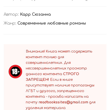
Автор:
Карр Сюзанна
Жанр:
Современные любовные романы
Внимание! Книга может содержать
контент только для
совершеннолетних. Для
несовершеннолетних просмотр
данного контента
СТРОГО
ЗАПРЕЩЕН!
Если в книге
присутствует наличие пропаганды
ЛГБТ и другого, запрещенного
контента - просьба написать на
почту
readbookssites@gmail.com
для
удаления материала