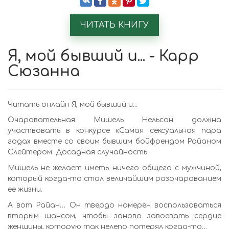
ЧИТАТЬ КНИГУ
Я, мой бывший и... - Карр
Сюзанна
Читать онлайн Я, мой бывший и...
Очаровательная Мишель Нельсон должна
участвовать в конкурсе «Самая сексуальная пара
года» вместе со своим бывшим бойфрендом Райаном
Слейтером. Досадная случайность.
Мишель не желает иметь ничего общего с мужчиной,
который когда-то стал величайшим разочарованием
ее жизни.
А вот Райан… Он твердо намерен воспользоваться
вторым шансом, чтобы заново завоевать сердце
женщины, которую так нелепо потерял когда-то…