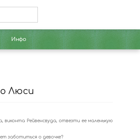
Инфо
ро Люси
, виконта Рейвенсвуда, отвезти ее маленькую
ет заботиться о девочке?