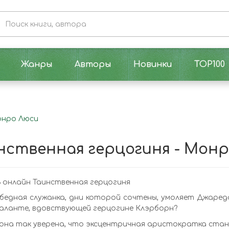
Жанры
Авторы
Новинки
TOP100
онро Люси
нственная герцогиня - Мон
 онлайн Таинственная герцогиня
бедная служанка, дни которой сочтены, умоляет Джареда
Каланте, вдовствующей герцогине Клэрборн?
она так уверена, что эксцентричная аристократка стан