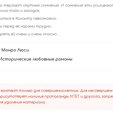
 терзают смутные сомнения. И сомнения эти усиливаются
олна тайн и загадок.
иться в Каланту невозможно.
 перед ее чарами трудно.
рять ей очень и очень опасно…
:
Монро Люси
Исторические любовные романы
 контент только для совершеннолетних. Для несоверше
 присутствует наличие пропаганды ЛГБТ и другого, запр
ля удаления материала