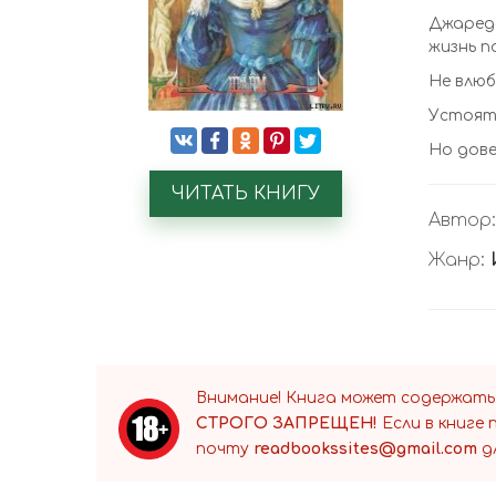
Джареда
жизнь п
Не влюб
Устоять
Но дове
ЧИТАТЬ КНИГУ
Автор
Жанр:
Внимание! Книга может содержать
СТРОГО ЗАПРЕЩЕН!
Если в книге
почту
readbookssites@gmail.com
д