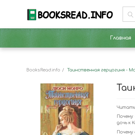
Главная
BooksRead.info
Таинственная герцогиня - М
Таи
Читать
Почему 
дочь к 
Почему 