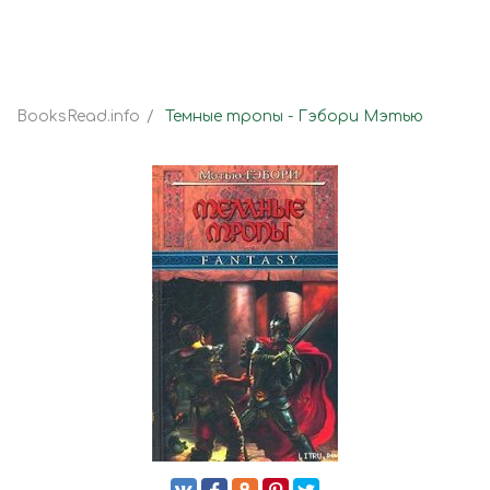
BooksRead.info
Темные тропы - Гэбори Мэтью