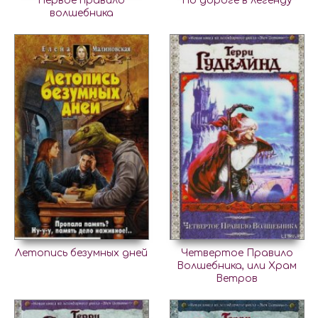
Первое правило
По дороге в легенду
волшебника
Летопись безумных дней
Четвертое Правило
Волшебника, или Храм
Ветров