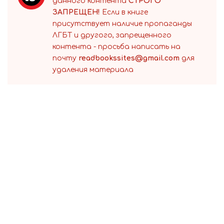
данного контента
СТРОГО
ЗАПРЕЩЕН!
Если в книге
присутствует наличие пропаганды
ЛГБТ и другого, запрещенного
контента - просьба написать на
почту
readbookssites@gmail.com
для
удаления материала