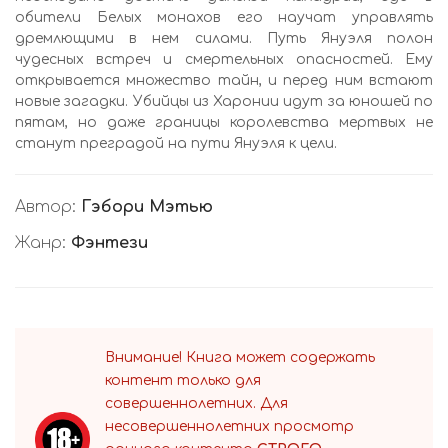
обители Белых монахов его научат управлять
дремлющими в нем силами. Путь Януэля полон
чудесных встреч и смертельных опасностей. Ему
открывается множество тайн, и перед ним встают
новые загадки. Убийцы из Харонии идут за юношей по
пятам, но даже границы королевства мертвых не
станут преградой на пути Януэля к цели.
Автор:
Гэбори Мэтью
Жанр:
Фэнтези
Внимание! Книга может содержать
контент только для
совершеннолетних. Для
несовершеннолетних просмотр