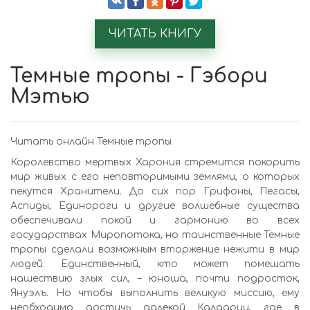
ЧИТАТЬ КНИГУ
Темные тропы - Гэбори
Мэтью
Читать онлайн Темные тропы
Королевство мертвых Харония стремится покорить
мир живых с его неповторимыми землями, о которых
пекутся Хранители. До сих пор Грифоны, Пегасы,
Аспиды, Единороги и другие волшебные существа
обеспечивали покой и гармонию во всех
государствах Миропотока, но таинственные Темные
тропы сделали возможным вторжение нежити в мир
людей. Единственный, кто может помешать
нашествию злых сил, – юноша, почти подросток,
Януэлъ. Но чтобы выполнить великую миссию, ему
необходимо достичь далекой Каладрии, где в