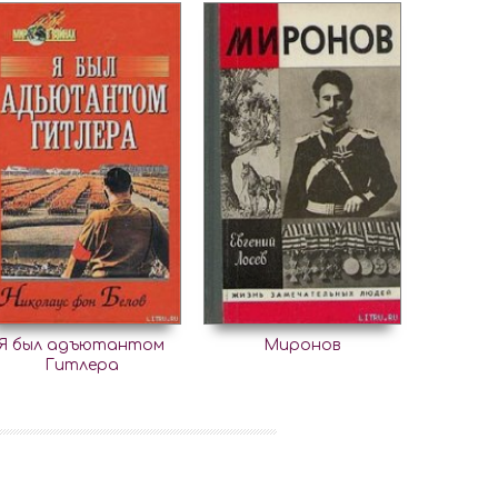
Я был адъютантом
Миронов
Гитлера