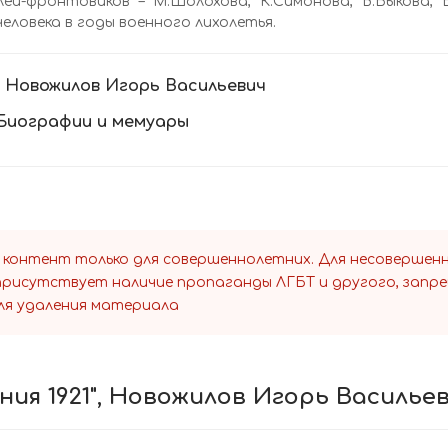
ей-фронтовиков – М.Шолохова, К.Симонова, В.Быкова, 
человека в годы военного лихолетья.
:
Новожилов Игорь Васильевич
Биографии и мемуары
 контент только для совершеннолетних. Для несоверше
 присутствует наличие пропаганды ЛГБТ и другого, запр
ля удаления материала
ния 1921", Новожилов Игорь Василье