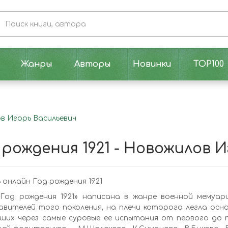
Жанры
Авторы
Новинки
TOP100
ов Игорь Васильевич
 рождения 1921 - Новожилов 
онлайн Год рождения 1921
«Год рождения 1921» написана в жанре военной мемуа
вителей того поколения, на плечи которого легла осн
ших через самые суровые ее испытания от первого до 