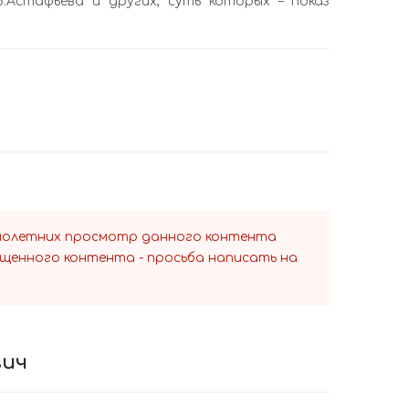
В.Астафьева и других, суть которых – показ
ннолетних просмотр данного контента
ещенного контента - просьба написать на
вич