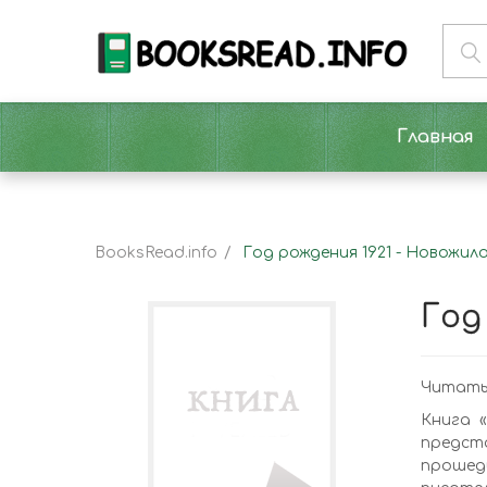
Главная
BooksRead.info
Год рождения 1921 - Новожил
Год
Читать 
Книга 
предста
прошед