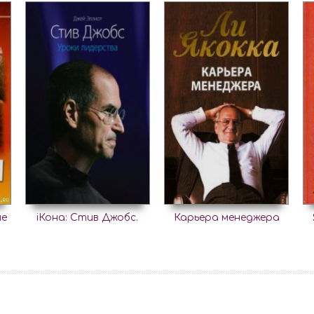
ме
iКона: Стив Джобс.
Карьера менеджера