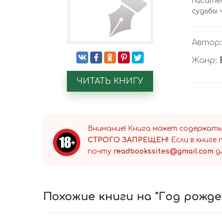
писател
судьбы 
Автор
Жанр:
ЧИТАТЬ КНИГУ
Внимание! Книга может содержать
СТРОГО ЗАПРЕЩЕН!
Если в книге
почту
readbookssites@gmail.com
д
Похожие книги на "Год рожде