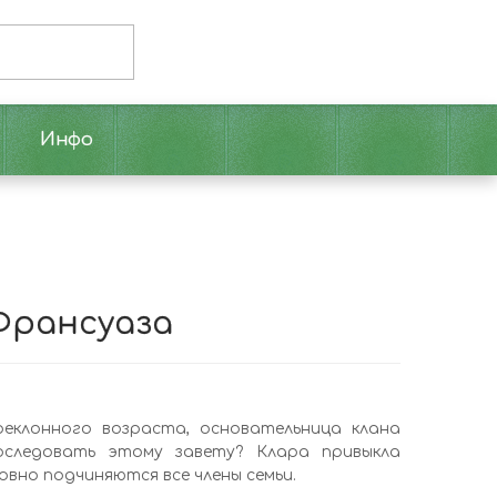
Инфо
Франсуаза
реклонного возраста, основательница клана
оследовать этому завету? Клара привыкла
ловно подчиняются все члены семьи.