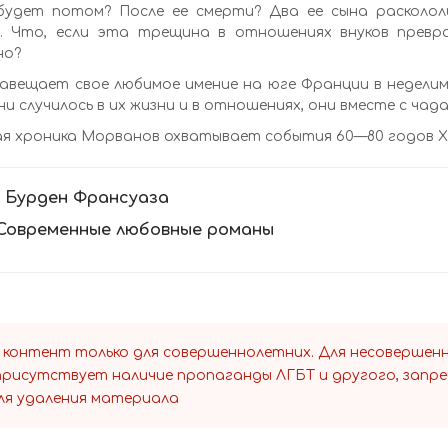
будет потом? После ее смерти? Два ее сына раскололи
й. Что, если эта трещина в отношениях внуков превр
но?
авещает свое любимое имение на юге Франции в неделимо
ни случилось в их жизни и в отношениях, они вместе с ча
я хроника Морванов охватывает события 60—80 годов XX 
:
Бурден Франсуаза
Современные любовные романы
 контент только для совершеннолетних. Для несоверше
 присутствует наличие пропаганды ЛГБТ и другого, запр
ля удаления материала