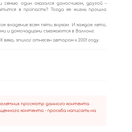
 семью: один оказался доносчиком, другой –
атится в пропасть? Тогда ее жизнь прошла
е владение всем пяти внукам. И каждое лето,
дами и домочадцами съезжаются в Валлонг.
века, эпилог отнесен автором к 2001 году.
ннолетних просмотр данного контента
ещенного контента - просьба написать на