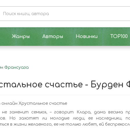
Жанры
Авторы
Новинки
TOP100
ен Франсуаза
стальное счастье - Бурден 
 онлайн Хрустальное счастье
 не заменит семью», – говорит Клара, дама весьма п
ов. Но захотят ли молодые люди, ее наследники, п
ься в жизни желаемого, ее не только любят, ей беспрекос