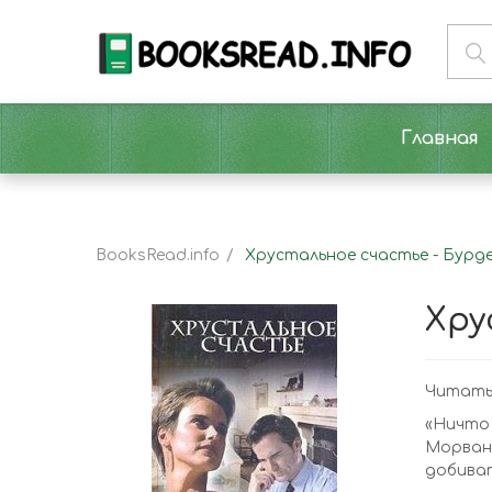
Главная
BooksRead.info
Хрустальное счастье - Бурд
Хру
Читать
«Ничто
Морван
добиват