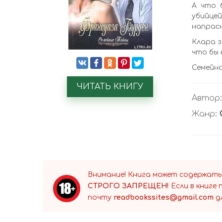
А что 
убийце
напрас
Клара з
что бы 
Семейна
ЧИТАТЬ КНИГУ
Автор
Жанр:
Внимание! Книга может содержать
СТРОГО ЗАПРЕЩЕН!
Если в книге
почту
readbookssites@gmail.com
д