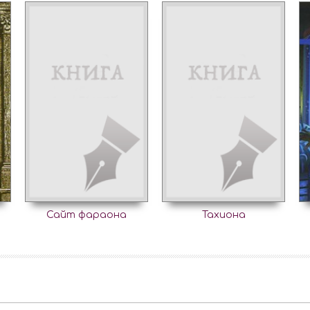
Сайт фараона
Тахиона