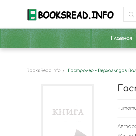
Главная
BooksRead.info
Гастролер - Верхоглядов Ва
Гас
Читать
Автор