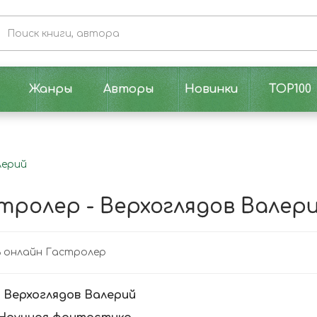
Жанры
Авторы
Новинки
TOP100
лерий
тролер - Верхоглядов Валер
 онлайн Гастролер
:
Верхоглядов Валерий