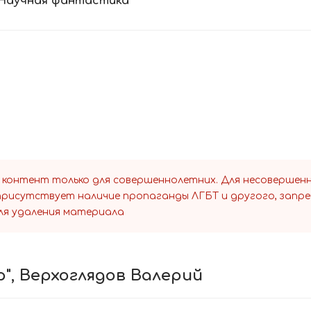
Научная фантастика
 контент только для совершеннолетних. Для несоверше
 присутствует наличие пропаганды ЛГБТ и другого, запр
ля удаления материала
", Верхоглядов Валерий