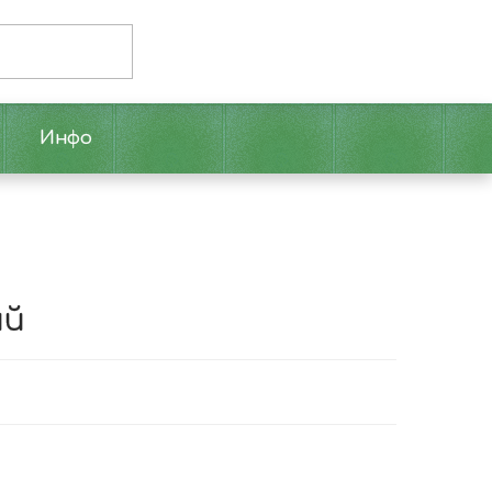
Инфо
ий