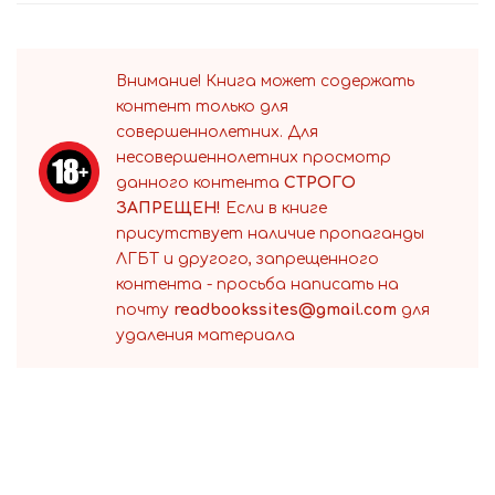
Внимание! Книга может содержать
контент только для
совершеннолетних. Для
несовершеннолетних просмотр
данного контента
СТРОГО
ЗАПРЕЩЕН!
Если в книге
присутствует наличие пропаганды
ЛГБТ и другого, запрещенного
контента - просьба написать на
почту
readbookssites@gmail.com
для
удаления материала