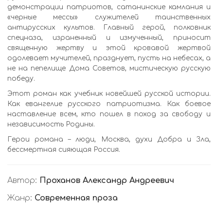
демонстрации патриотов, сатанинские камлания и
«черные мессы» служителей таинственных
антирусских культов. Главный герой, полковник
спецназа, израненный и измученный, приносит
священную жертву и этой кровавой жертвой
одолевает мучителей, празднует, пусть на небесах, а
не на пепелище Дома Советов, мистическую русскую
победу.
Этот роман как учебник новейшей русской истории.
Как евангелие русского патриотизма. Как боевое
наставление всем, кто пошел в поход за свободу и
независимость Родины.
Герои романа – люди, Москва, духи Добра и Зла,
бессмертная сияющая Россия.
Автор:
Проханов Александр Андреевич
Жанр:
Современная проза