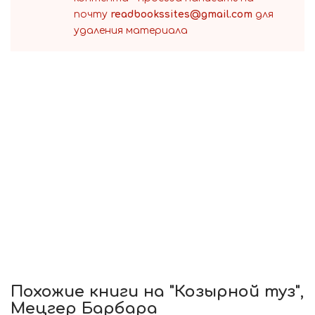
почту
readbookssites@gmail.com
для
удаления материала
Похожие книги на "Козырной туз",
Мецгер Барбара