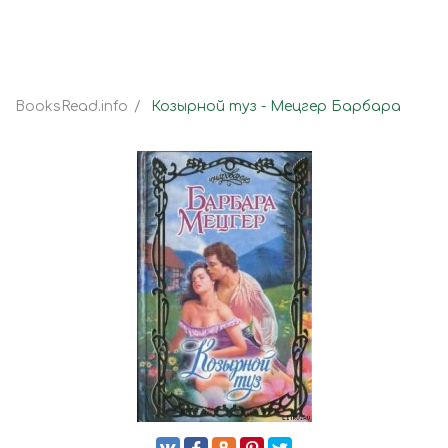
BooksRead.info
Козырной туз - Мецгер Барбара