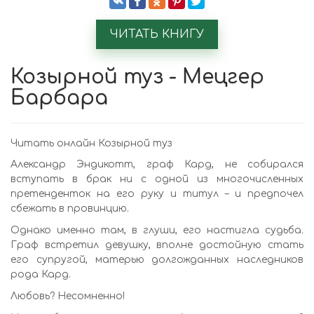
ЧИТАТЬ КНИГУ
Козырной туз - Мецгер
Барбара
Читать онлайн Козырной туз
Александр Эндикотт, граф Кард, не собирался
вступать в брак ни с одной из многочисленных
претенденток на его руку и титул – и предпочел
сбежать в провинцию.
Однако именно там, в глуши, его настигла судьба.
Граф встретил девушку, вполне достойную стать
его супругой, матерью долгожданных наследников
рода Кард.
Любовь? Несомненно!