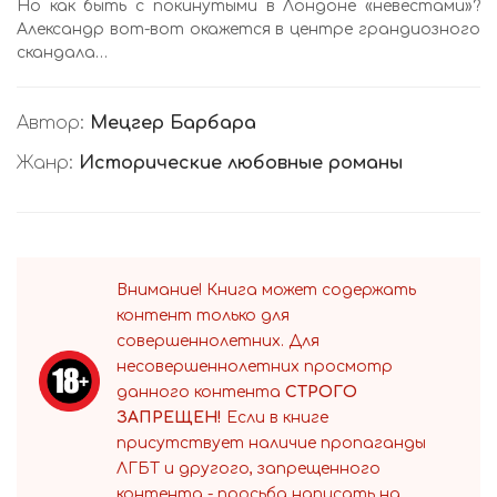
Но как быть с покинутыми в Лондоне «невестами»?
Александр вот-вот окажется в центре грандиозного
скандала…
Автор:
Мецгер Барбара
Жанр:
Исторические любовные романы
Внимание! Книга может содержать
контент только для
совершеннолетних. Для
несовершеннолетних просмотр
данного контента
СТРОГО
ЗАПРЕЩЕН!
Если в книге
присутствует наличие пропаганды
ЛГБТ и другого, запрещенного
контента - просьба написать на