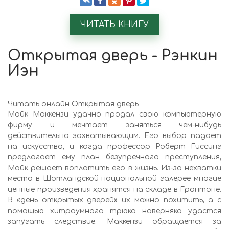
ЧИТАТЬ КНИГУ
Открытая дверь - Рэнкин
Иэн
Читать онлайн Открытая дверь
Майк Маккензи удачно продал свою компьютерную
фирму и мечтает заняться чем-нибудь
действительно захватывающим. Его выбор падает
на искусство, и когда профессор Роберт Гиссинг
предлагает ему план безупречного преступления,
Майк решает воплотить его в жизнь. Из-за нехватки
места в Шотландской национальной галерее многие
ценные произведения хранятся на складе в Грантоне.
В «день открытых дверей» их можно похитить, а с
помощью хитроумного трюка наверняка удастся
запугать следствие. Маккензи обращается за