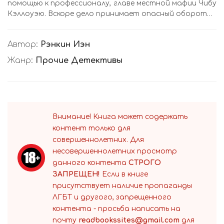
помощью к профессионалу, главе местной мафии Чибу
Кэллоуэю. Вскоре дело принимает опасный оборот…
Автор:
Рэнкин Иэн
Жанр:
Прочие Детективы
Внимание! Книга может содержать
контент только для
совершеннолетних. Для
несовершеннолетних просмотр
данного контента
СТРОГО
ЗАПРЕЩЕН!
Если в книге
присутствует наличие пропаганды
ЛГБТ и другого, запрещенного
контента - просьба написать на
почту
readbookssites@gmail.com
для