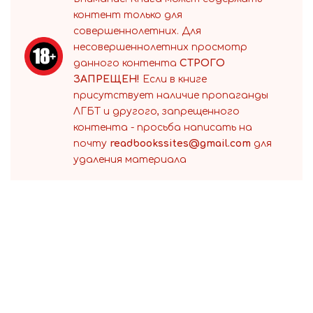
контент только для
совершеннолетних. Для
несовершеннолетних просмотр
данного контента
СТРОГО
ЗАПРЕЩЕН!
Если в книге
присутствует наличие пропаганды
ЛГБТ и другого, запрещенного
контента - просьба написать на
почту
readbookssites@gmail.com
для
удаления материала