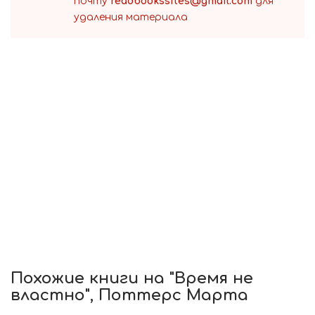
почту
readbookssites@gmail.com
для
удаления материала
Похожие книги на "Время не
властно", Поттерс Марта