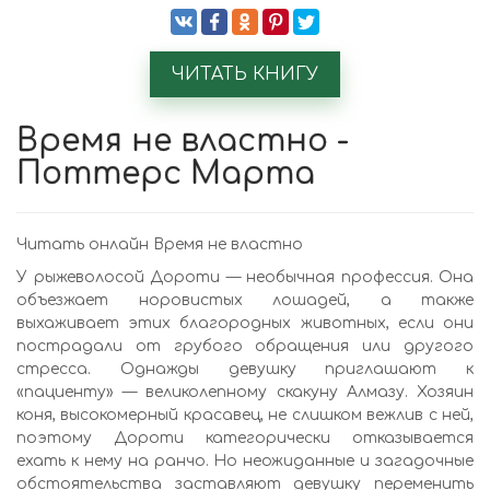
ЧИТАТЬ КНИГУ
Время не властно -
Поттерс Марта
Читать онлайн Время не властно
У рыжеволосой Дороти — необычная профессия. Она
объезжает норовистых лошадей, а также
выхаживает этих благородных животных, если они
пострадали от грубого обращения или другого
стресса. Однажды девушку приглашают к
«пациенту» — великолепному скакуну Алмазу. Хозяин
коня, высокомерный красавец, не слишком вежлив с ней,
поэтому Дороти категорически отказывается
ехать к нему на ранчо. Но неожиданные и загадочные
обстоятельства заставляют девушку переменить