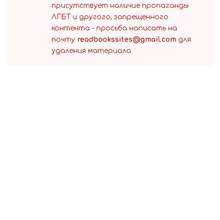
присутствует наличие пропаганды
ЛГБТ и другого, запрещенного
контента - просьба написать на
почту
readbookssites@gmail.com
для
удаления материала