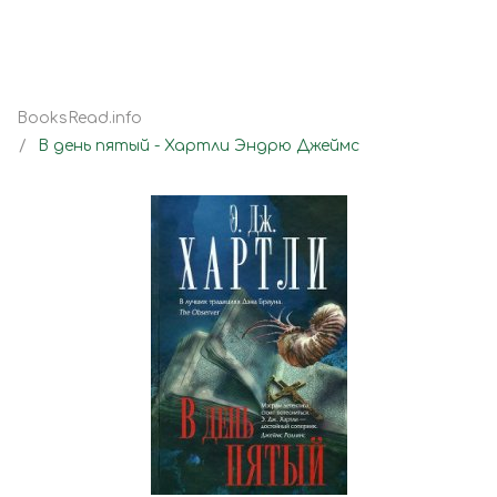
BooksRead.info
В день пятый - Хартли Эндрю Джеймс