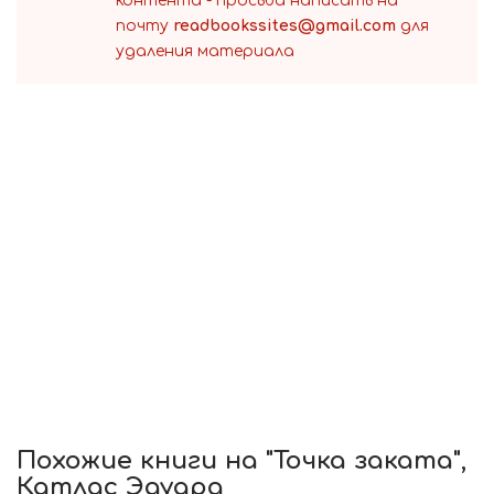
контента - просьба написать на
почту
readbookssites@gmail.com
для
удаления материала
Похожие книги на "Точка заката",
Катлас Эдуард