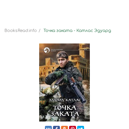
BooksRead.info
Точка заката - Катлас Эдуард