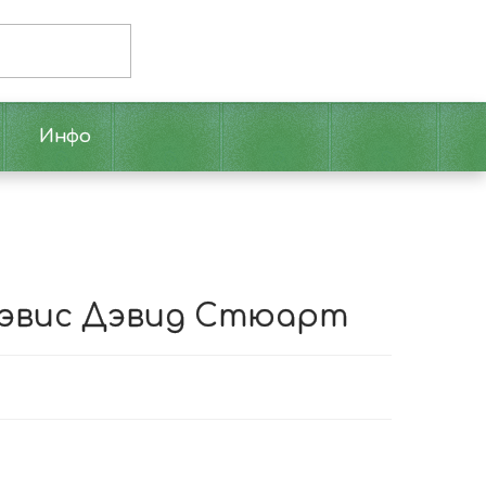
Инфо
 Дэвис Дэвид Стюарт