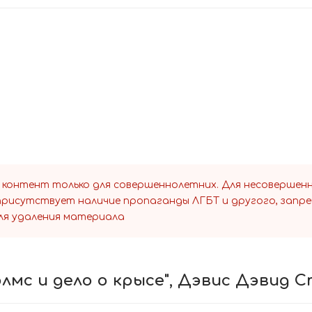
 контент только для совершеннолетних. Для несоверше
 присутствует наличие пропаганды ЛГБТ и другого, запр
ля удаления материала
олмс и дело о крысе", Дэвис Дэвид