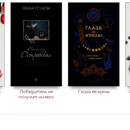
в
Победитель не
Глаза ее куклы
получит ничего