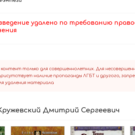
Фэнтези
зведение удалено по требованию право
нения
 контент только для совершеннолетних. Для несоверше
 присутствует наличие пропаганды ЛГБТ и другого, запр
ля удаления материала
, Кружевский Дмитрий Сергеевич