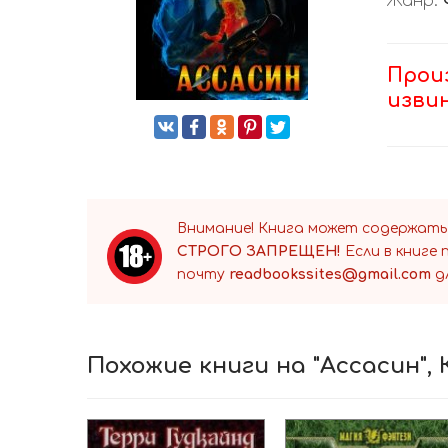
Жанр:
Прои
изви
Внимание! Книга может содержать
СТРОГО ЗАПРЕЩЕН!
Если в книге
почту
readbookssites@gmail.com
д
Похожие книги на "Ассасин"