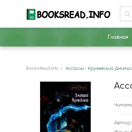
Главная
BooksRead.info
Ассасин - Кружевский Дмитр
Асс
Читать
Автор