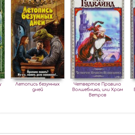
у
Летопись безумных
Четвертое Правило
дней
Волшебника, или Храм
Ветров