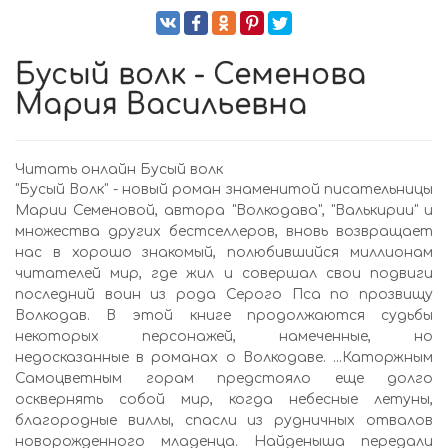
Бусый волк - Семенова
Мария Васильевна
Читать онлайн Бусый волк
"Бусый Волк" - новый роман знаменитой писательницы
Марии Семеновой, автора "Волкодава", "Валькирии" и
множества других бестселлеров, вновь возвращает
нас в хорошо знакомый, полюбившийся миллионам
читателей мир, где жил и совершал свои подвиги
последний воин из рода Серого Пса по прозвищу
Волкодав. В этой книге продолжаются судьбы
некоторых персонажей, намеченные, но
недосказанные в романах о Волкодаве. ...Каторжным
Самоцветным горам предстояло еще долго
осквернять собой мир, когда небесные летуны,
благородные виллы, спасли из рудничных отвалов
новорожденного младенца. Найденыша передали