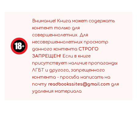
Внимание! Книга может содержать
контент только для
совершеннолетних. Для
несовершеннолетних просмотр
данного контента
СТРОГО
ЗАПРЕЩЕН!
Если в книге
присутствует наличие пропаганды
ЛГБТ и другого, запрещенного
контента - просьба написать на
почту
readbookssites@gmail.com
для
удаления материала