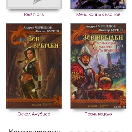
Red Nails
Мечи конных кланов
Оскал Анубиса
Песнь кецаля