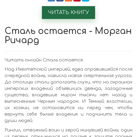
ЧИТАТЬ КНИГУ
Сталь остается - Морган
Ричард
Читать онлайн Сталь остается
Над Ихелтетской империей, едва оправившейся после
очередной войны, нависла новая смертельная угроза.
До столицы стали доползать слухи, что на окраинах
имперских владений объявились двенда, загадочные
существа, владевшие миром тысячи лет назад и
вытесненные Черным народом. И Темный властелин,
их хозяин, не остановится ни перед чем, чтобы
вернуть себе былые владения и подчинить тела и
души людей.
Рингил, отважный воин и герой минувшей войны, один
из первых откликнулся на призыв к защите родных