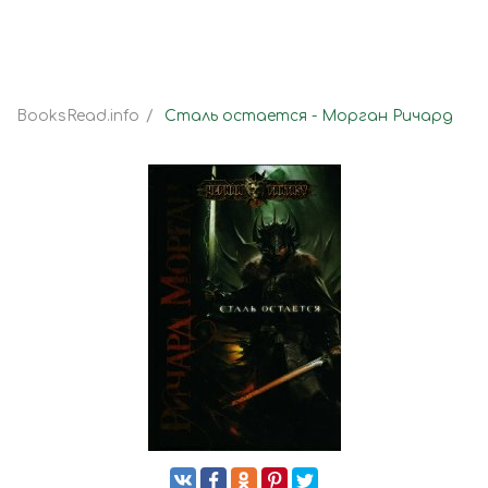
BooksRead.info
Сталь остается - Морган Ричард