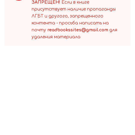
ЗАПРЕЩЕН!
Если в книге
присутствует наличие пропаганды
ЛГБТ и другого, запрещенного
контента - просьба написать на
почту
readbookssites@gmail.com
для
удаления материала