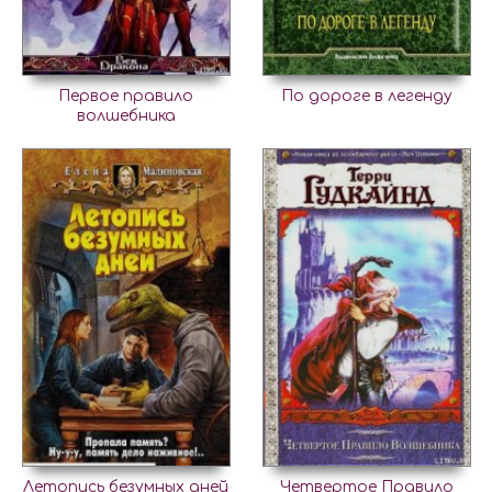
Первое правило
По дороге в легенду
волшебника
Летопись безумных дней
Четвертое Правило