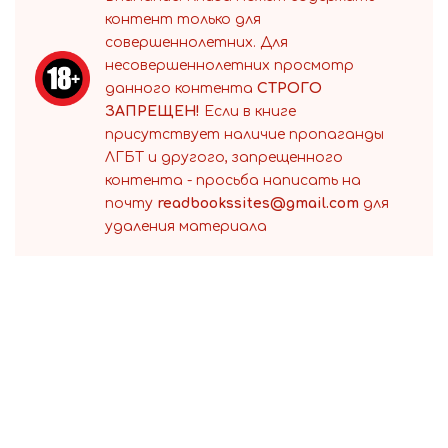
контент только для
совершеннолетних. Для
несовершеннолетних просмотр
данного контента
СТРОГО
ЗАПРЕЩЕН!
Если в книге
присутствует наличие пропаганды
ЛГБТ и другого, запрещенного
контента - просьба написать на
почту
readbookssites@gmail.com
для
удаления материала