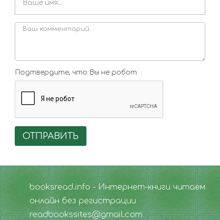
Подтвердите, что Вы не робот
ОТПРАВИТЬ
booksread.info - Интернет-книги читаем
онлайн без регистрации
readbookssites@gmail.com