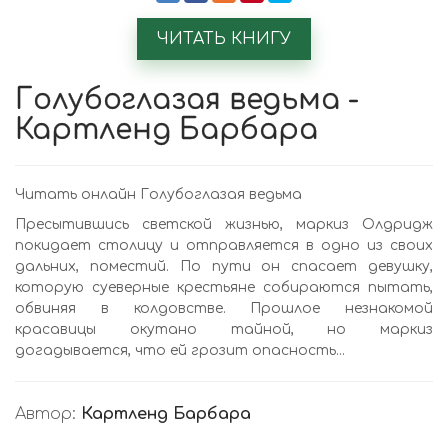
ЧИТАТЬ КНИГУ
Голубоглазая ведьма -
Картленд Барбара
Читать онлайн Голубоглазая ведьма
Пресытившись светской жизнью, маркиз Олдридж
покидает столицу и отправляется в одно из своих
дальних, поместий. По пути он спасает девушку,
которую суеверные крестьяне собираются пытать,
обвиняя в колдовстве. Прошлое незнакомой
красавицы окутано тайной, но маркиз
догадывается, что ей грозит опасность...
Автор:
Картленд Барбара