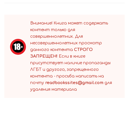
Внимание! Книга может содержать
контент только для
совершеннолетних. Для
несовершеннолетних просмотр
данного контента
СТРОГО
ЗАПРЕЩЕН!
Если в книге
присутствует наличие пропаганды
ЛГБТ и другого, запрещенного
контента - просьба написать на
почту
readbookssites@gmail.com
для
удаления материала