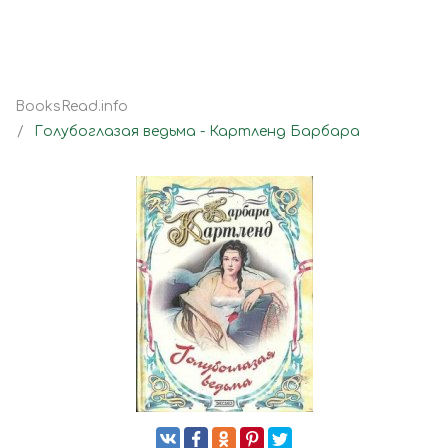
BooksRead.info
Голубоглазая ведьма - Картленд Барбара