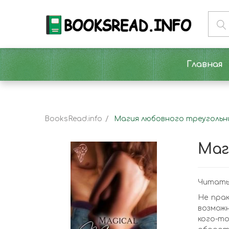
Главная
BooksRead.info
Магия любовного треугольни
Маг
Читать 
Не пра
возмож
кого-то