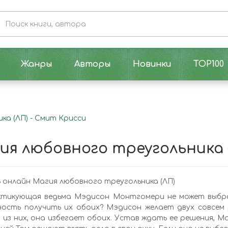
Жанры
Авторы
Новинки
TOP100
ка (ЛП) - Смит Крисси
ия любовного треугольника 
онлайн Магия любовного треугольника (ЛП)
ктикующая ведьма Мэдисон Монтгомери не может выбрат
ность получить их обоих? Мэдисон желает двух совсем
 из них, она избегает обоих. Устав ждать ее решения,