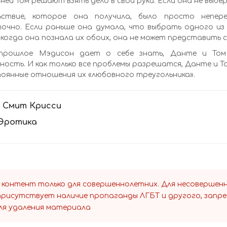
ей Том решают взять дело в свои руки. Если она не выбе
ьствие, которое она получила, было просто непер
очно. Если раньше она думала, что выбрать одного из
 когда она познала их обоих, она не может представить се
прошлое Мэдисон дает о себе знать, Данте и Том 
ность. И как только все проблемы разрешатся, Данте и 
оянные отношения их «любовного треугольника».
:
Смит Крисси
Эротика
 контент только для совершеннолетних. Для несоверше
 присутствует наличие пропаганды ЛГБТ и другого, запр
ля удаления материала