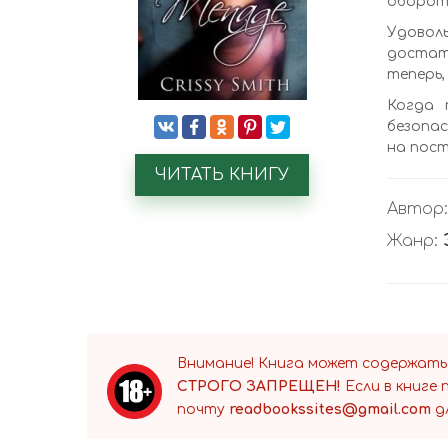
оборотн
Удовол
достат
теперь,
Когда 
безопас
на пост
ЧИТАТЬ КНИГУ
Автор
Жанр:
Внимание! Книга может содержать
СТРОГО ЗАПРЕЩЕН!
Если в книге
почту
readbookssites@gmail.com
д