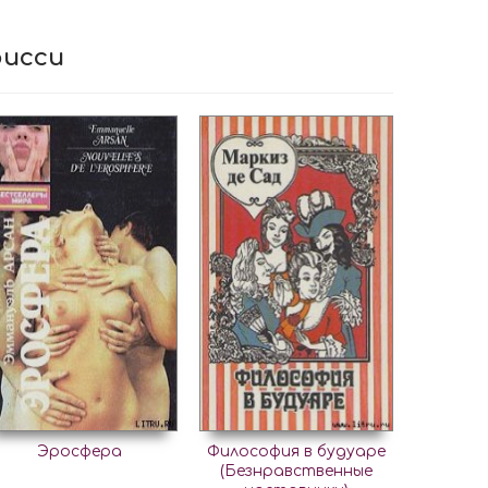
рисси
Эросфера
Философия в будуаре
(Безнравственные