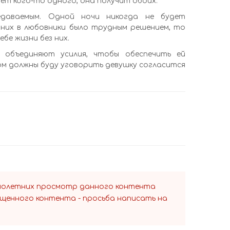
рет кого-то одного, она получит обоих.
едаваемым. Одной ночи никогда не будет
 них в любовники было трудным решением, то
бе жизни без них.
объединяют усилия, чтобы обеспечить ей
Том должны буду уговорить девушку согласится
ннолетних просмотр данного контента
ещенного контента - просьба написать на