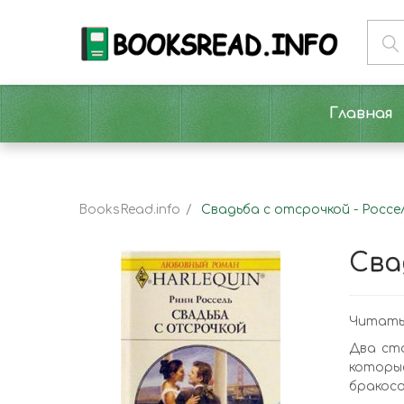
Главная
BooksRead.info
Свадьба с отсрочкой - Россе
Сва
Читать
Два ста
которы
бракосо