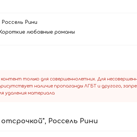
:
Россель Рини
Короткие любовные романы
 контент только для совершеннолетних. Для несоверше
 присутствует наличие пропаганды ЛГБТ и другого, запр
ля удаления материала
 отсрочкой", Россель Рини