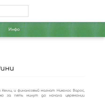
Инфо
Рини
 Келли, и финансовый магнат Николос Варос,
ако за пять минут до начала церемонии