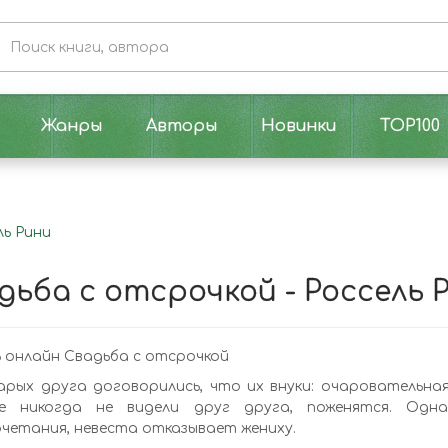
Жанры
Авторы
Новинки
TOP100
ль Рини
дьба с отсрочкой - Россель 
 онлайн Свадьба с отсрочкой
рых друга договорились, что их внуки: очаровательная
е никогда не видели друг друга, поженятся. Одн
четания, невеста отказывает жениху.