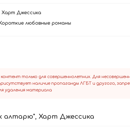
:
Харт Джессика
Короткие любовные романы
 контент только для совершеннолетних. Для несоверше
 присутствует наличие пропаганды ЛГБТ и другого, запр
ля удаления материала
 к алтарю", Харт Джессика