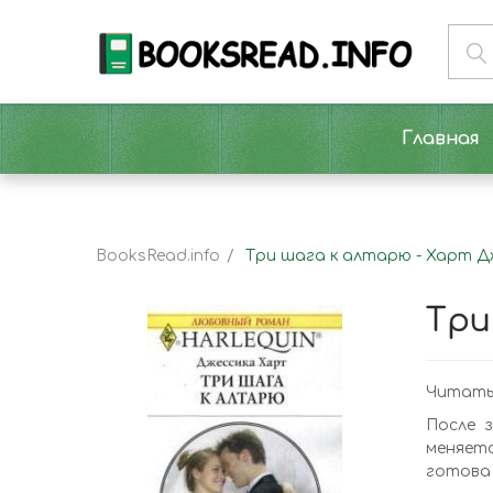
Главная
BooksRead.info
Три шага к алтарю - Харт Д
Три
Читать
После 
меняетс
готова 