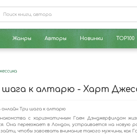
Жанры
Авторы
Новинки
TOP100
жессика
 шага к алтарю - Харт Джес
 онлайн Три шага к алтарю
знакомства с харизматичным Гаем Дэнджерфилдом жиз
я. Она переезжает в Лондон, устраивается на новую р
зайти, чтобы завоевать внимание такого мужчины, как Га