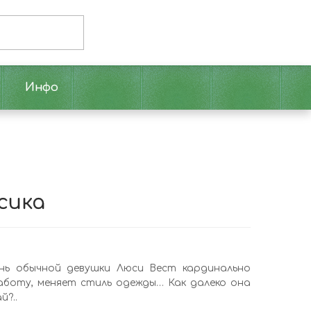
Инфо
сика
нь обычной девушки Люси Вест кардинально
аботу, меняет стиль одежды… Как далеко она
й?..