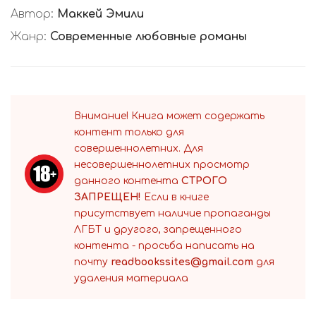
Автор:
Маккей Эмили
Жанр:
Современные любовные романы
Внимание! Книга может содержать
контент только для
совершеннолетних. Для
несовершеннолетних просмотр
данного контента
СТРОГО
ЗАПРЕЩЕН!
Если в книге
присутствует наличие пропаганды
ЛГБТ и другого, запрещенного
контента - просьба написать на
почту
readbookssites@gmail.com
для
удаления материала