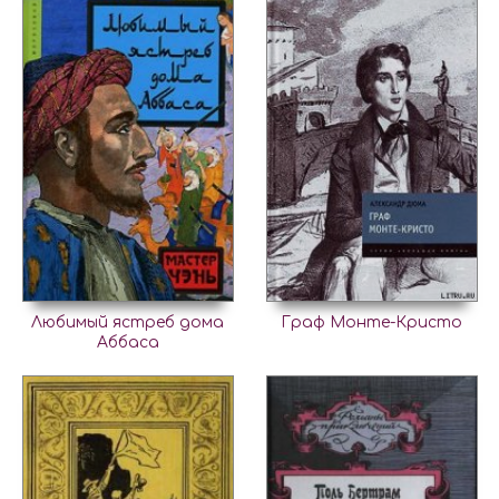
Любимый ястреб дома
Граф Монте-Кристо
Аббаса