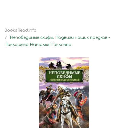
BooksRead.info
Непобедимые скифы. Подвиги наших предков -
Павлищева Наталья Павловна