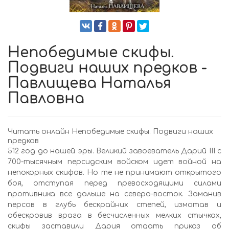
Непобедимые скифы.
Подвиги наших предков -
Павлищева Наталья
Павловна
Читать онлайн Непобедимые скифы. Подвиги наших
предков
512 год до нашей эры. Великий завоеватель Дарий III с
700-тысячным персидским войском идет войной на
непокорных скифов. Но те не принимают открытого
боя, отступая перед превосходящими силами
противника все дальше на северо-восток. Заманив
персов в глубь бескрайних степей, измотав и
обескровив врага в бесчисленных мелких стычках,
скифы заставили Дария отдать приказ об