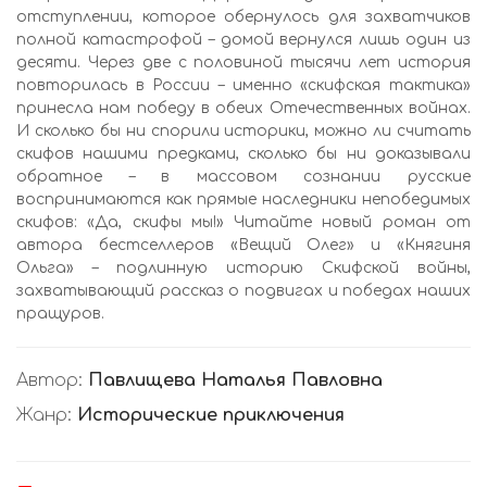
отступлении, которое обернулось для захватчиков
полной катастрофой – домой вернулся лишь один из
десяти. Через две с половиной тысячи лет история
повторилась в России – именно «скифская тактика»
принесла нам победу в обеих Отечественных войнах.
И сколько бы ни спорили историки, можно ли считать
скифов нашими предками, сколько бы ни доказывали
обратное – в массовом сознании русские
воспринимаются как прямые наследники непобедимых
скифов: «Да, скифы мы!» Читайте новый роман от
автора бестселлеров «Вещий Олег» и «Княгиня
Ольга» – подлинную историю Скифской войны,
захватывающий рассказ о подвигах и победах наших
пращуров.
Автор:
Павлищева Наталья Павловна
Жанр:
Исторические приключения