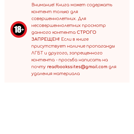
Внимание! Книга может содержать
контент только для
совершеннолетних. Для
несовершеннолетних просмотр
данного контента
СТРОГО
ЗАПРЕЩЕН!
Если в книге
присутствует наличие пропаганды
ЛГБТ и другого, запрещенного
контента - просьба написать на
почту
readbookssites@gmail.com
для
удаления материала