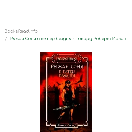
BooksRead.info
Рыжая Соня и ветер бездны - Говард Роберт Ирвин