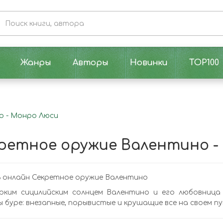
Жанры
Авторы
Новинки
TOP100
о - Монро Люси
ретное оружие Валентино -
 онлайн Секретное оружие Валентино
рким сицилийским солнцем Валентино и его любовни
 буре: внезапные, порывистые и крушащие все на своем пут