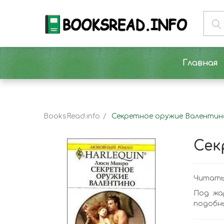
Главная
BooksRead.info
Секретное оружие Валентин
Сек
Читать
Под жа
подобны