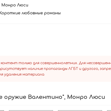
:
Монро Люси
Короткие любовные романы
 контент только для совершеннолетних. Для несоверше
 присутствует наличие пропаганды ЛГБТ и другого, запр
ля удаления материала
е оружие Валентино", Монро Люси