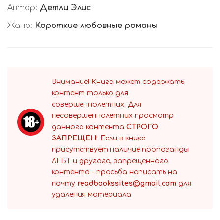
Автор:
Детли Элис
Жанр:
Короткие любовные романы
Внимание! Книга может содержать
контент только для
совершеннолетних. Для
несовершеннолетних просмотр
данного контента
СТРОГО
ЗАПРЕЩЕН!
Если в книге
присутствует наличие пропаганды
ЛГБТ и другого, запрещенного
контента - просьба написать на
почту
readbookssites@gmail.com
для
удаления материала