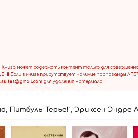
Эндре Люнда Эриксена «Осторожно, Питбуль-Терье!
и как лучшая книга для детей и была переведена на нескол
:
Эриксен Эндре Люнд
Детская проза
! Книга может содержать контент только для совершенн
ЕН!
Если в книге присутствует наличие пропаганды ЛГБТ
kssites@gmail.com
для удаления материала
о, Питбуль-Терье!", Эриксен Эндре 