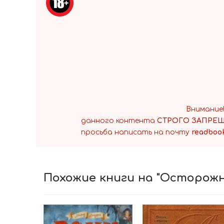
Книга 
Норвеги
Автор
Жанр:
ЧИТАТЬ КНИГУ
Внимание
данного контента
СТРОГО ЗАПРЕЩ
просьба написать на почту
readboo
Похожие книги на "Осторожн