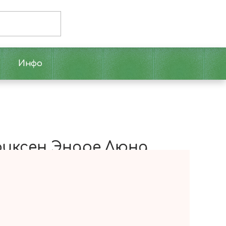
Инфо
риксен Эндре Люнд
транной дружбе. Неожиданно в классе Джима,
ем-Терье. И он решает, что Джим станет его
юще заявляет он…