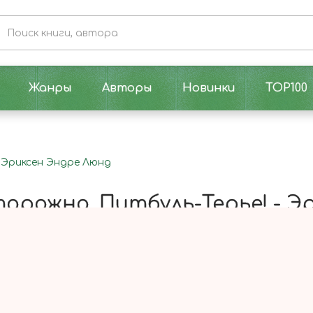
Жанры
Авторы
Новинки
TOP100
- Эриксен Эндре Люнд
орожно, Питбуль-Терье! - Э
онлайн Осторожно, Питбуль-Терье!
емительная, увлекательная и трогательная история о с
 Рогера появляется новенький, называющий себя Питбул
другом: «А если скажешь „нет“, я тебя прибью!», — угрожа