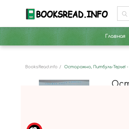
Главная
BooksRead.info
Осторожно, Питбуль-Терье! 
Ост
Читать 
Это стр
Курта и
лучшим 