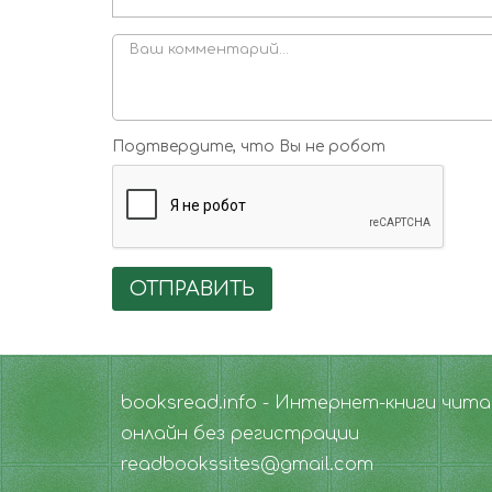
Подтвердите, что Вы не робот
ОТПРАВИТЬ
booksread.info - Интернет-книги чит
онлайн без регистрации
readbookssites@gmail.com