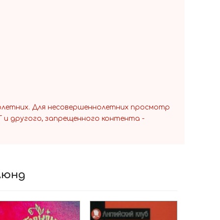
» получила Премию Министерства культуры
ько языков.
олетних. Для несовершеннолетних просмотр
 и другого, запрещенного контента -
Люнд