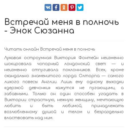
Встречай меня в полночь
- Энок Сюзанна
Читать онлайн Встречай меня в полночь
Лукавая остроумная Виктория Фонтейн неизменно
шокировала чопорный лондонский свет — и
неизменно отпугивала поклонников. Всех, кроме
скандально знаменитого лорда Олторпа — самого
лихого повесы Англии. Лишь ему одному выходки
«дерзкой девчонки» кажутся не пугающими, а
забавными. Только он один способен угадать в
Виктории страстную, нежную женщину, мечтающую
любить и быть любимой, принадлежать
возлюбленному душой и телом и безраздельно
властвовать над ним.