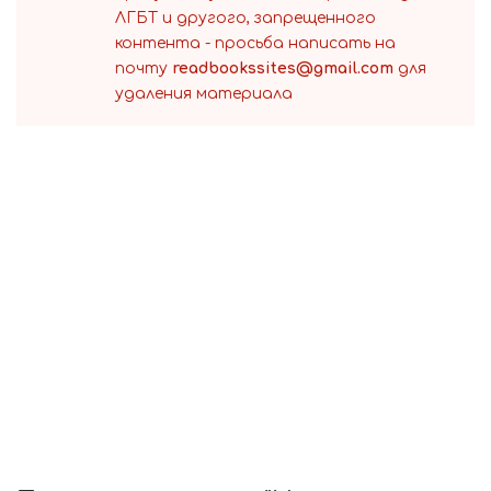
ЛГБТ и другого, запрещенного
контента - просьба написать на
почту
readbookssites@gmail.com
для
удаления материала