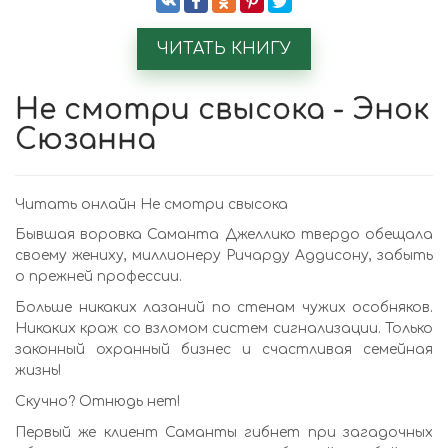
ЧИТАТЬ КНИГУ
Не смотри свысока - Энок
Сюзанна
Читать онлайн Не смотри свысока
Бывшая воровка Саманта Джеллико твердо обещала
своему жениху, миллионеру Ричарду Аддисону, забыть
о прежней профессии.
Больше никаких лазаний по стенам чужих особняков.
Никаких краж со взломом систем сигнализации. Только
законный охранный бизнес и счастливая семейная
жизнь!
Скучно? Отнюдь нет!
Первый же клиент Саманты гибнет при загадочных