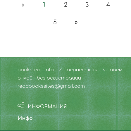
«
1
2
3
4
5
»
booksread.info - Интернет-книги читаем
онлайн без регистрации
readbookssites@gmail.com
ИНФОРМАЦИЯ
Инфо