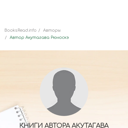
BooksRead.info
Авторы
Автор Акутагава Рюноскэ
КНИГИ АВТОРА АКУТАГАВА