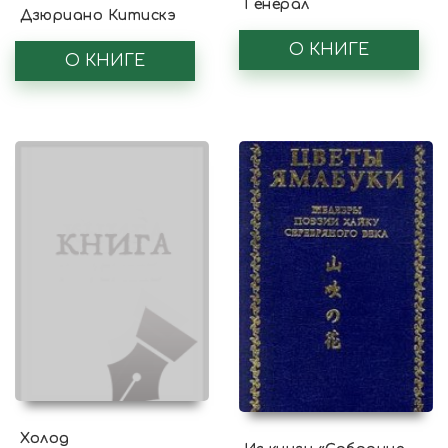
Генерал
Дзюриано Китискэ
О КНИГЕ
О КНИГЕ
Холод